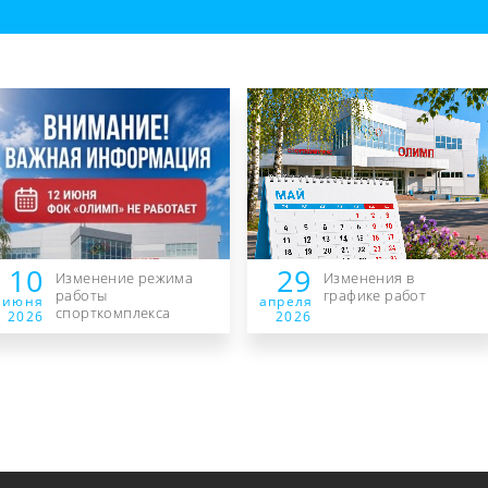
10
29
Изменение режима
Изменения в
работы
графике работ
июня
апреля
спорткомплекса
2026
2026