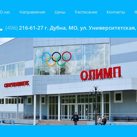
О нас
Направления
Цены
Расписание
Контакты
Ф
(496)
216-61-27 г. Дубна, МО, ул. Университетская,